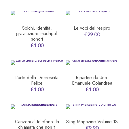
Solchi, identità,
Le voci del respiro
gravitazioni: madrigali
€
29.00
sonori
€
1.00
L’arte della Decrescita
Ripartire da Uno:
Felice
Emanuele Colandrea
€
1.00
€
1.00
Canzoni al telefono: la
Siing Magazine Volume 18
chiamata che non ti
€
9.90