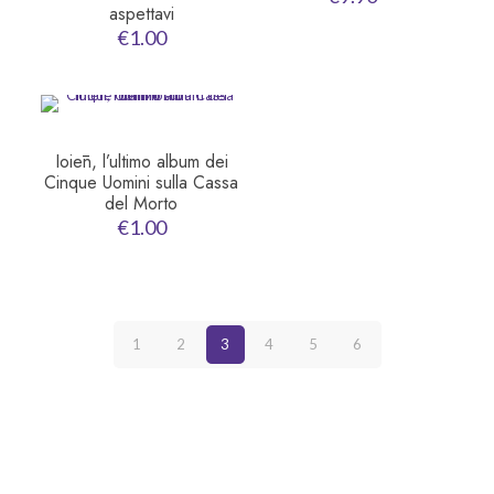
aspettavi
€
1.00
Ioiēn, l’ultimo album dei
Cinque Uomini sulla Cassa
del Morto
€
1.00
1
2
3
4
5
6