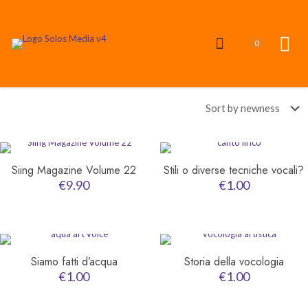
0
Siing Magazine Volume 22
Stili o diverse tecniche vocali?
€
9.90
€
1.00
Siamo fatti d’acqua
Storia della vocologia
€
1.00
€
1.00