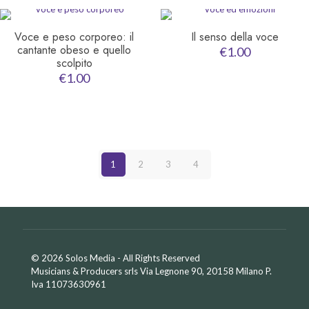
Voce e peso corporeo: il
Il senso della voce
cantante obeso e quello
€
1.00
scolpito
€
1.00
1
2
3
4
© 2026 Solos Media - All Rights Reserved
Musicians & Producers srls Via Legnone 90, 20158 Milano P.
Iva 11073630961