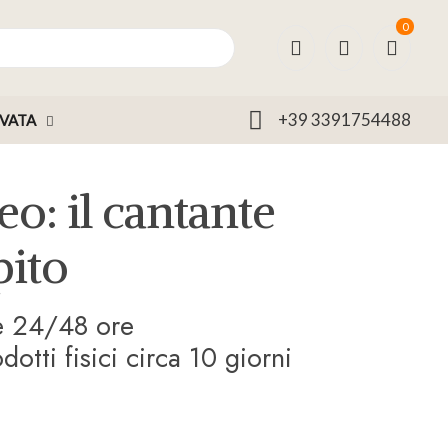
0
+39 3391754488
RVATA
o: il cantante
pito
le 24/48 ore
otti fisici circa 10 giorni