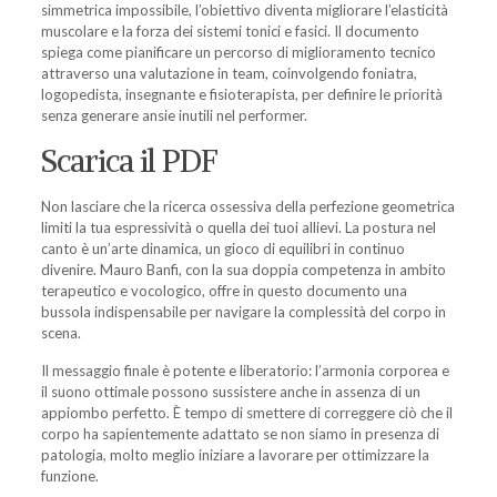
simmetrica impossibile, l’obiettivo diventa migliorare l’elasticità
muscolare e la forza dei sistemi tonici e fasici. Il documento
spiega come pianificare un percorso di miglioramento tecnico
attraverso una valutazione in team, coinvolgendo foniatra,
logopedista, insegnante e fisioterapista, per definire le priorità
senza generare ansie inutili nel performer.
Scarica il PDF
Non lasciare che la ricerca ossessiva della perfezione geometrica
limiti la tua espressività o quella dei tuoi allievi. La postura nel
canto è un’arte dinamica, un gioco di equilibri in continuo
divenire. Mauro Banfi, con la sua doppia competenza in ambito
terapeutico e vocologico, offre in questo documento una
bussola indispensabile per navigare la complessità del corpo in
scena.
Il messaggio finale è potente e liberatorio: l’armonia corporea e
il suono ottimale possono sussistere anche in assenza di un
appiombo perfetto. È tempo di smettere di correggere ciò che il
corpo ha sapientemente adattato se non siamo in presenza di
patologia, molto meglio iniziare a lavorare per ottimizzare la
funzione.