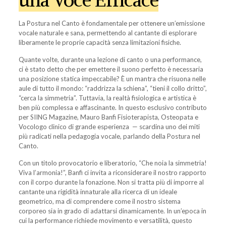
La Postura nel Canto è fondamentale per ottenere un’emissione
vocale naturale e sana, permettendo al cantante di esplorare
liberamente le proprie capacità senza limitazioni fisiche.
Quante volte, durante una lezione di canto o una performance,
ci è stato detto che per emettere il suono perfetto è necessaria
una posizione statica impeccabile? È un mantra che risuona nelle
aule di tutto il mondo: “raddrizza la schiena”, “tieni il collo dritto”,
“cerca la simmetria”. Tuttavia, la realtà fisiologica e artistica è
ben più complessa e affascinante. In questo esclusivo contributo
per SIING Magazine, Mauro Banfi Fisioterapista, Osteopata e
Vocologo clinico di grande esperienza — scardina uno dei miti
più radicati nella pedagogia vocale, parlando della Postura nel
Canto.
Con un titolo provocatorio e liberatorio, “Che noia la simmetria!
Viva l’armonia!”, Banfi ci invita a riconsiderare il nostro rapporto
con il corpo durante la fonazione. Non si tratta più di imporre al
cantante una rigidità innaturale alla ricerca di un ideale
geometrico, ma di comprendere come il nostro sistema
corporeo sia in grado di adattarsi dinamicamente. In un’epoca in
cui la performance richiede movimento e versatilità, questo