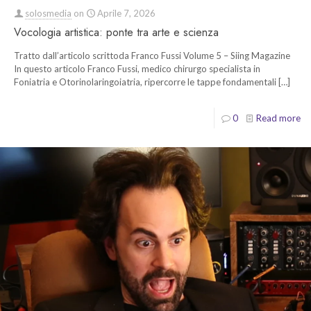
solosmedia
on
Aprile 7, 2026
Vocologia artistica: ponte tra arte e scienza
Tratto dall’articolo scrittoda Franco Fussi Volume 5 – Siing Magazine
In questo articolo Franco Fussi, medico chirurgo specialista in
Foniatria e Otorinolaringoiatria, ripercorre le tappe fondamentali
[…]
0
Read more