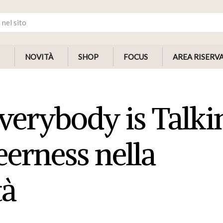
NOVITÀ
SHOP
FOCUS
AREA RISERV
verybody is Talki
eerness nella
tà