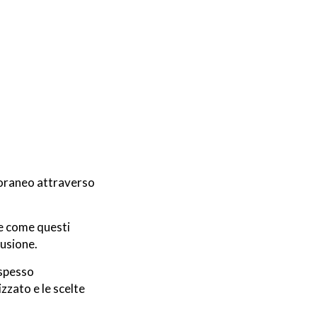
poraneo attraverso
re come questi
lusione.
 spesso
zzato e le scelte