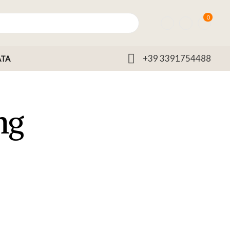
0
+39 3391754488
ATA
ng